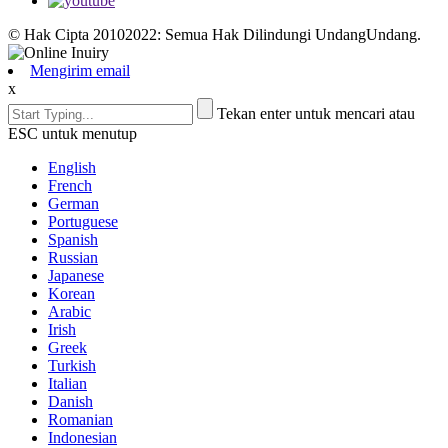
© Hak Cipta 20102022: Semua Hak Dilindungi UndangUndang.
Mengirim email
x
Tekan enter untuk mencari atau
ESC untuk menutup
English
French
German
Portuguese
Spanish
Russian
Japanese
Korean
Arabic
Irish
Greek
Turkish
Italian
Danish
Romanian
Indonesian